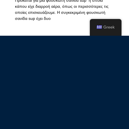
Πρόκειται για μια φουσκωτη σανιδα sup η οποία
κάπου είχε διαρροή αέρα, όπως οι περισσότερες τις
οποίες επισκευάζουμε. Η συγκεκριμένη φουσκωτή
σανίδα sup έχει δυο
Greek
Κόλλημα καθρέπτη σε φουσκωτό
συμβατικό σκάφος Mercury
20/08/2023
Δεν υπάρχουν Σχόλια
Το συγκεκριμένο συμβατικό φουσκωτό σκάφος
μάρκας Mercury είχε πρόβλημα με τον καθρέπτη o οπ
οποίος ξεκολλήσει και είχε βγάλει και την υφασμάτινη
επικάλυψη του.
Ενίσχυση αεροθαλάμου σε φουσκωτό
σκάφος A.Hellas
11/06/2023
Δεν υπάρχουν Σχόλια