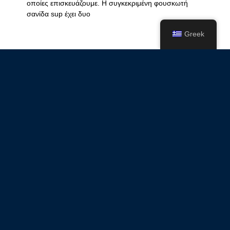
οποίες επισκευάζουμε. Η συγκεκριμένη φουσκωτή
σανίδα sup έχει δυο
Greek
Κόλλημα καθρέπτη σε φουσκωτό
συμβατικό σκάφος Mercury
20/08/2023
Δεν υπάρχουν Σχόλια
Το συγκεκριμένο συμβατικό φουσκωτό σκάφος
μάρκας Mercury είχε πρόβλημα με τον καθρέπτη o οπ
οποίος ξεκολλήσει και είχε βγάλει και την υφασμάτινη
επικάλυψη του.
Ενίσχυση αεροθαλάμου σε φουσκωτό
σκάφος A.Hellas
11/06/2023
Δεν υπάρχουν Σχόλια
Το συγκεκριμένο φουσκωτό σκάφος A.Hellas
χρειαζόταν ενίσχυση αεροθαλάμου στο πίσω και κάτω