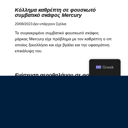
Κόλλημα καθρέπτη σε φουσκωτό
συμβατικό σκάφος Mercury
20/08/2023
Δεν υπάρχουν Σχόλια
Το συγκεκριμένο συμβατικό φουσκωτό σκάφος
μάρκας Mercury είχε πρόβλημα με τον καθρέπτη o οπ
οποίος ξεκολλήσει και είχε βγάλει και την υφασμάτινη
επικάλυψη του.
Greek
Ενίσχυση αεροθαλάμου σε φουσκωτό
σκάφος A.Hellas
11/06/2023
Δεν υπάρχουν Σχόλια
Το συγκεκριμένο φουσκωτό σκάφος A.Hellas
χρειαζόταν ενίσχυση αεροθαλάμου στο πίσω και κάτω
μέρος του κώνου.