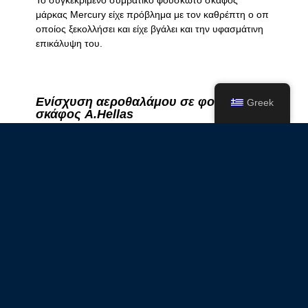
Το συγκεκριμένο συμβατικό φουσκωτό σκάφος
μάρκας Mercury είχε πρόβλημα με τον καθρέπτη o οπ
οποίος ξεκολλήσει και είχε βγάλει και την υφασμάτινη
επικάλυψη του.
Ενίσχυση αεροθαλάμου σε φουσκωτό
Greek
σκάφος A.Hellas
11/06/2023
Δεν υπάρχουν Σχόλια
Το συγκεκριμένο φουσκωτό σκάφος A.Hellas
χρειαζόταν ενίσχυση αεροθαλάμου στο πίσω και κάτω
μέρος του κώνου.