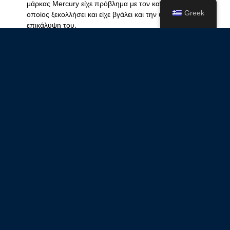
μάρκας Mercury είχε πρόβλημα με τον καθρέπτη o οπ
Greek
οποίος ξεκολλήσει και είχε βγάλει και την υφασμάτινη
επικάλυψη του.
Ενίσχυση αεροθαλάμου σε φουσκωτό
σκάφος A.Hellas
11/06/2023
Δεν υπάρχουν Σχόλια
Το συγκεκριμένο φουσκωτό σκάφος A.Hellas
χρειαζόταν ενίσχυση αεροθαλάμου στο πίσω και κάτω
μέρος του κώνου.